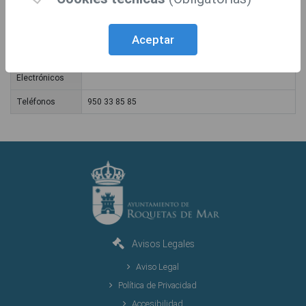
Dirección
PLAZA CONSTITUCION S/N
Horarios de
09:00 - 14:00
Aceptar
Atención
Correos
registro@aytoroquetas.org
Electrónicos
Teléfonos
950 33 85 85
Avisos Legales
Aviso Legal
Política de Privacidad
Accesibilidad