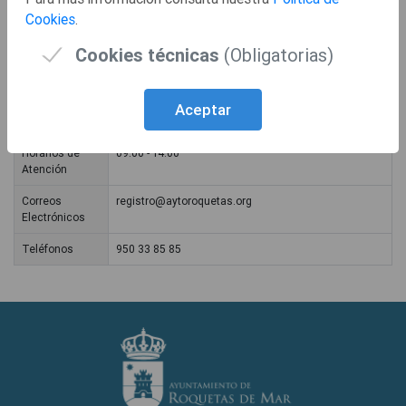
Cookies
.
Lugares de Atención
Cookies técnicas
(Obligatorias)
Nombre
REGISTRO GENERAL
Aceptar
Dirección
PLAZA CONSTITUCION S/N
Horarios de
09:00 - 14:00
Atención
Correos
registro@aytoroquetas.org
Electrónicos
Teléfonos
950 33 85 85