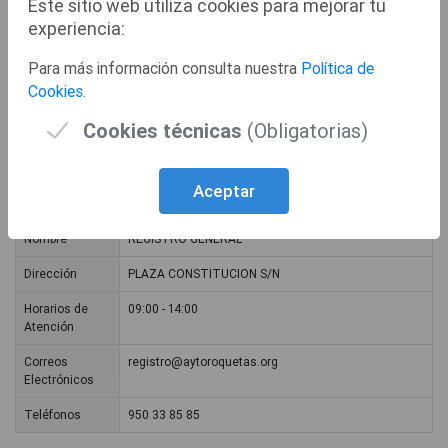
Este sitio web utiliza cookies para mejorar tu
experiencia:
103. Elección del Sistema Preferente de Notificaciones
Para más información consulta nuestra
Política de
Otra documentación a presentar
Cookies
.
Cookies técnicas
(Obligatorias)
014. Solicitud
Aceptar
Lugares de Atención
Nombre
REGISTRO GENERAL
Dirección
PLAZA CONSTITUCION S/N
Horarios de
09:00 - 14:00
Atención
Correos
registro@aytoroquetas.org
Electrónicos
Teléfonos
950 33 85 85