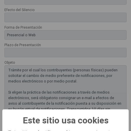
Efecto del Silencio
Forma de Presentación
Plazo de Presentación
Objeto
Trámite por el cual los contribuyentes (personas físicas) pueden
solicitar el cambio de medio preferente de notificaciones, por
medios electrónicos o por medio postal.
Si eligen la práctica de las notificaciones a través de medios
electrónicos, será obligatorio consignar un e-mail a efectos de
aviso al contribuyente de la notificación puesta a su disposición en
su buzón virtual de notificaciones. Transcurridos 10 días sin
acceso al mismo, se dará por notificado (art. 43 Ley 39/2015).
Este sitio usa cookies
Documentación normalizada a presentar