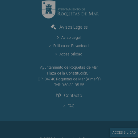
- Un ejemplar de la Tarifa vigente.
- Justificante de encontrarse el conductor dado de alta en régimen
correspondiente de la Seguridad Social.
Se puede solicitar presencialmente en las Oficinas municipales o a
Avisos Legales
través de Internet en la Oficina Virtual.
Aviso Legal
Política de Privacidad
Accesibilidad
Ayuntamiento de Roquetas de Mar
Plaza de la Constitución, 1
CP: 04740 Roquetas de Mar (Almería)
Telf: 950 33 85 85
Contacto
FAQ
ACCESIBILIDAD