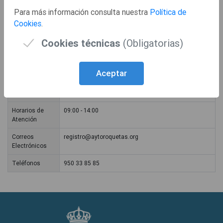
Documentación normalizada a presentar
- La pérdida de antigüedad en la inscripción, en el plazo de tiempo
Para más información consulta nuestra
Política de
que medie entre la falta de comunicación y su subsanación.
Cookies
.
SOL_GEN
- La Cancelación de la inscripción, cuando de los nuevos datos
resulte que la persona inscrita deja de cumplir los requisitos.
Cookies técnicas
(Obligatorias)
Lugares de Atención
Se puede solicitar presencialmente en las Oficinas municipales o a
través de Internet en la Oficina Virtual.
Aceptar
Nombre
REGISTRO GENERAL
Dirección
PLAZA CONSTITUCION S/N
Horarios de
09:00 - 14:00
Atención
Correos
registro@aytoroquetas.org
Electrónicos
Teléfonos
950 33 85 85